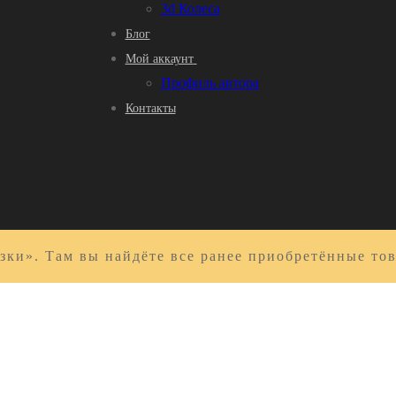
3d Колеса
Блог
Мой аккаунт
Профиль автора
Контакты
зки». Там вы найдёте все ранее приобретённые то