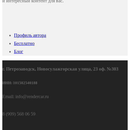
и интересный контент для вас.
Профиль автора
Бесплатно
Блог
г. Петрозаводск, Новосулажгорская улица, 23 оф. №303
ИНН: 101502540188
Email: info@rendercar.ru
8 (909) 568 06 59