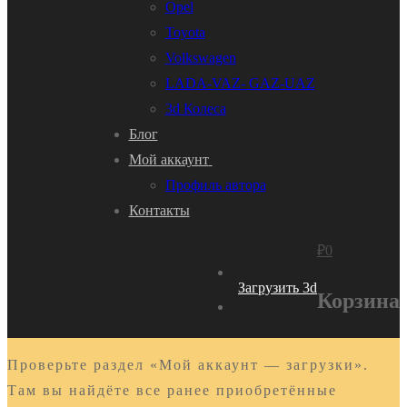
Opel
Toyota
Volkswagen
LADA-VAZ- GAZ-UAZ
3d Колеса
Блог
Мой аккаунт
Профиль автора
Контакты
₽
0
Загрузить 3d
Корзина
Проверьте раздел «Мой аккаунт — загрузки».
Там вы найдёте все ранее приобретённые