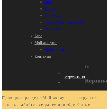
Opel
Toyota
Volkswagen
LADA-VAZ- GAZ-UAZ
3d Колеса
Блог
Мой аккаунт
Профиль автора
Контакты
₽
0
Загрузить 3d
Корзина
Проверьте раздел «Мой аккаунт — загрузки».
Там вы найдёте все ранее приобретённые