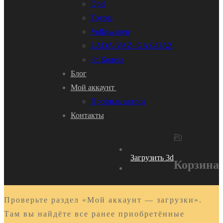
Opel
Toyota
Volkswagen
LADA-VAZ- GAZ-UAZ
3d Колеса
Блог
Мой аккаунт
Профиль автора
Контакты
₽
0
Загрузить 3d
Корзина
Проверьте раздел «Мой аккаунт — загрузки».
Там вы найдёте все ранее приобретённые