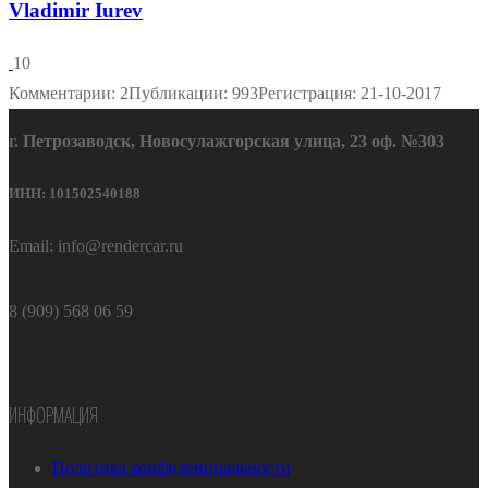
Vladimir Iurev
10
Комментарии: 2
Публикации: 993
Регистрация: 21-10-2017
г. Петрозаводск, Новосулажгорская улица, 23 оф. №303
ИНН: 101502540188
Email: info@rendercar.ru
8 (909) 568 06 59
ИНФОРМАЦИЯ
Политика конфиденциальности