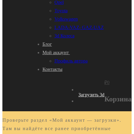
Opel
Toyota
Volkswagen
LADA-VAZ- GAZ-UAZ
3d Колеса
Блог
Мой аккаунт
Профиль автора
Контакты
₽
0
Загрузить 3d
Корзина
Проверьте раздел «Мой аккаунт — загрузки».
Там вы найдёте все ранее приобретённые