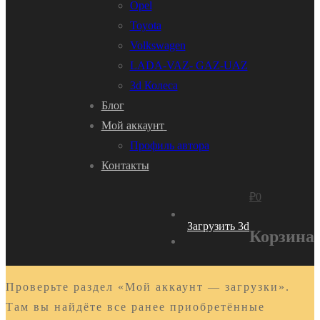
Opel
Toyota
Volkswagen
LADA-VAZ- GAZ-UAZ
3d Колеса
Блог
Мой аккаунт
Профиль автора
Контакты
₽
0
Загрузить 3d
Корзина
Проверьте раздел «Мой аккаунт — загрузки».
Там вы найдёте все ранее приобретённые