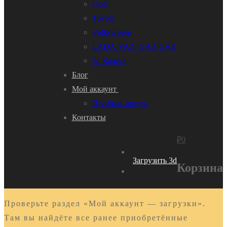
Opel
Toyota
Volkswagen
LADA-VAZ- GAZ-UAZ
3d Колеса
Блог
Мой аккаунт
Профиль автора
Контакты
₽
0
Загрузить 3d
Корзина
Проверьте раздел «Мой аккаунт — загрузки».
Там вы найдёте все ранее приобретённые