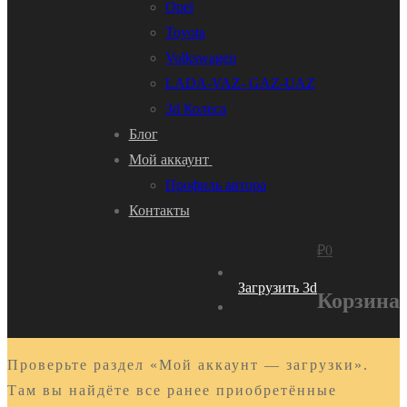
Opel
Toyota
Volkswagen
LADA-VAZ- GAZ-UAZ
3d Колеса
Блог
Мой аккаунт
Профиль автора
Контакты
₽
0
Загрузить 3d
Корзина
Проверьте раздел «Мой аккаунт — загрузки».
Там вы найдёте все ранее приобретённые