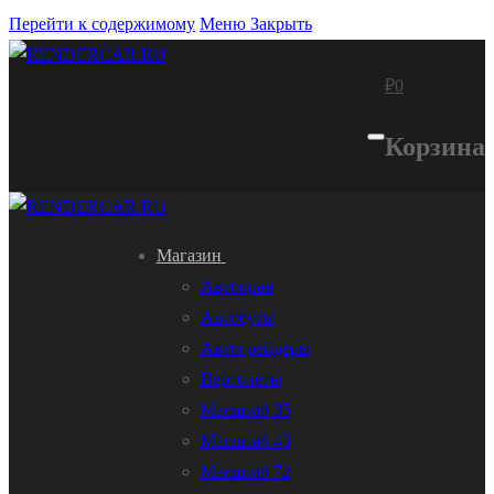
Перейти к содержимому
Меню
Закрыть
₽
0
Корзина
Магазин
Автокран
Автобусы
Автогрейдеры
Вертолеты
Масштаб 35
Масштаб 43
Масштаб 72