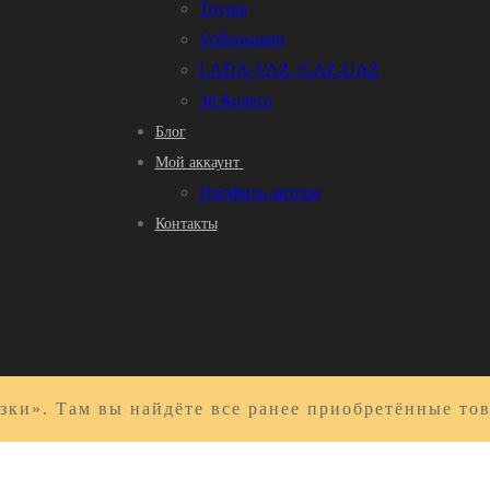
Toyota
Volkswagen
LADA-VAZ- GAZ-UAZ
3d Колеса
Блог
Мой аккаунт
Профиль автора
Контакты
зки». Там вы найдёте все ранее приобретённые то