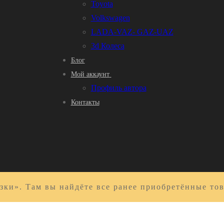
Toyota
Volkswagen
LADA-VAZ- GAZ-UAZ
3d Колеса
Блог
Мой аккаунт
Профиль автора
Контакты
зки». Там вы найдёте все ранее приобретённые то