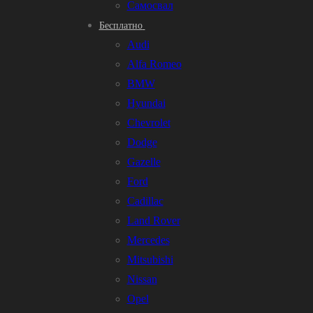
Самосвал
Бесплатно
Audi
Alfa Romeo
BMW
Hyundai
Chevrolet
Dodge
Gazelle
Ford
Cadillac
Land Rover
Mercedes
Mitsubishi
Nissan
Opel