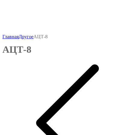
Главная
Другое
АЦТ-8
АЦТ-8