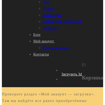
Opel
Toyota
Volkswagen
LADA-VAZ- GAZ-UAZ
3d Колеса
Блог
Мой аккаунт
Профиль автора
Контакты
₽
0
Загрузить 3d
Корзина
Проверьте раздел «Мой аккаунт — загрузки».
Там вы найдёте все ранее приобретённые