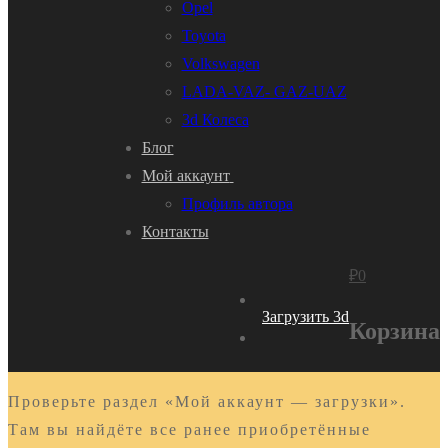
Opel
Toyota
Volkswagen
LADA-VAZ- GAZ-UAZ
3d Колеса
Блог
Мой аккаунт
Профиль автора
Контакты
₽
0
Загрузить 3d
Корзина
Проверьте раздел «Мой аккаунт — загрузки».
Там вы найдёте все ранее приобретённые