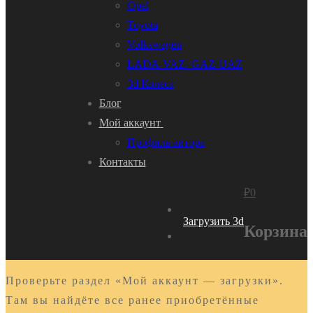
Opel
Toyota
Volkswagen
LADA-VAZ- GAZ-UAZ
3d Колеса
Блог
Мой аккаунт
Профиль автора
Контакты
₽
0
Загрузить 3d
Корзина
Проверьте раздел «Мой аккаунт — загрузки».
Там вы найдёте все ранее приобретённые