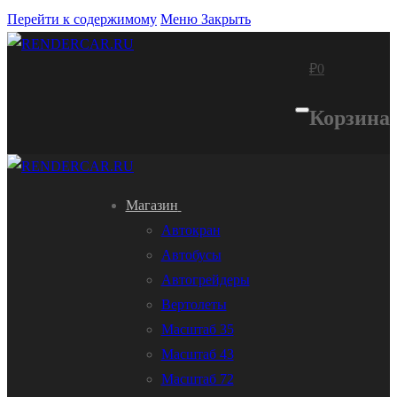
Перейти к содержимому
Меню
Закрыть
₽
0
Корзина
Магазин
Автокран
Автобусы
Автогрейдеры
Вертолеты
Масштаб 35
Масштаб 43
Масштаб 72