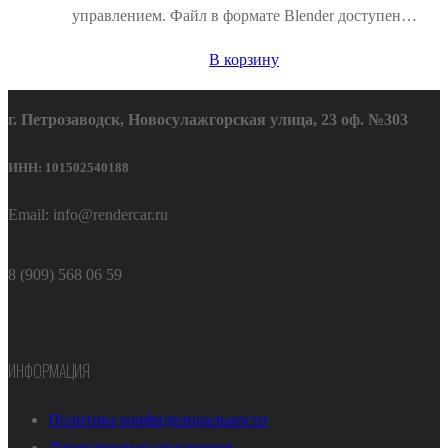
управлением. Файл в формате Blender доступен…
В корзину
г. Петрозаводск, Новосулажгорская улица, 23 оф. №303
ИНН: 101502540188
Email: info@rendercar.ru
8 (909) 568 06 59
ИНФОРМАЦИЯ
Политика конфиденциальности
Лицензионное соглашение