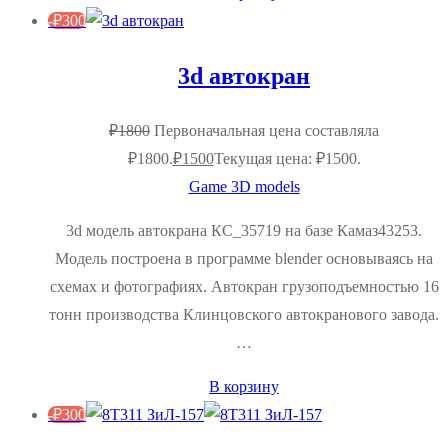
-
₽
300
3d автокран
₽
1800
Первоначальная цена составляла
₽1800.
₽
1500
Текущая цена: ₽1500.
Game 3D models
3d модель автокрана КС_35719 на базе Камаз43253.
Модель построена в программе blender основываясь на
схемах и фотографиях. Автокран грузоподъемностью 16
тонн производства Клинцовского автокранового завода.
…
В корзину
-
₽
300