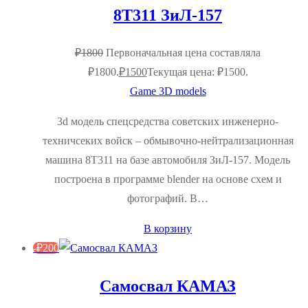
8Т311 ЗиЛ-157
₽
1800
Первоначальная цена составляла
₽1800.
₽
1500
Текущая цена: ₽1500.
Game 3D models
3d модель спецсредства советских инженерно-
техничсеких войск – обмывочно-нейтрализационная
машина 8Т311 на базе автомобиля ЗиЛ-157. Модель
построена в программе blender на основе схем и
фотографий. В…
В корзину
-
₽
200
Самосвал КАМАЗ