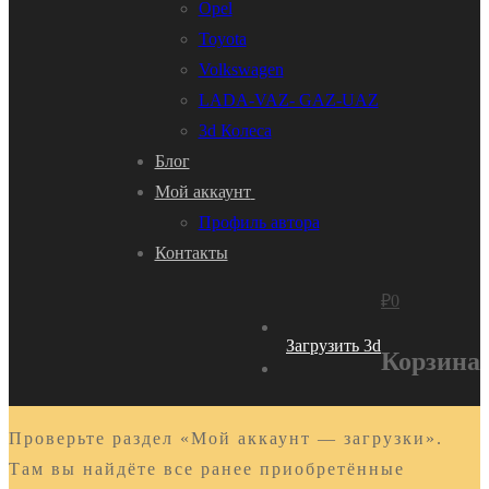
Opel
Toyota
Volkswagen
LADA-VAZ- GAZ-UAZ
3d Колеса
Блог
Мой аккаунт
Профиль автора
Контакты
₽
0
Загрузить 3d
Корзина
Проверьте раздел «Мой аккаунт — загрузки».
Там вы найдёте все ранее приобретённые