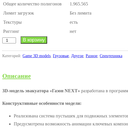
Общее количество полигонов
1.965.565
Лимит загрузок
Без лимита
Текстуры
есть
Риггинг
нет
В корзину
Количество
товара
Эвакуатор
Категорий:
Game 3D models
,
Грузовые
,
Другое
,
Разное
,
Спецтехника
Газон
NEXT
Описание
3D-модель эвакуатора «Газон NEXT»
разработана в программ
Конструктивные особенности модели:
Реализована система пустышек для подвижных элементо
Предусмотрена возможность анимации ключевых компон