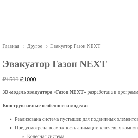
-
₽
500
Главная
Другое
Эвакуатор Газон NEXT
Эвакуатор Газон NEXT
Первоначальная
Текущая
₽
1500
₽
1000
цена
цена:
составляла
₽1000.
3D-модель эвакуатора «Газон NEXT»
разработана в программ
₽1500.
Конструктивные особенности модели:
Реализована система пустышек для подвижных элементо
Предусмотрена возможность анимации ключевых компон
Колёсная система