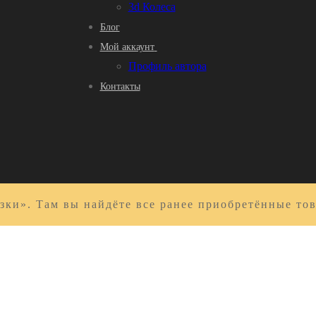
3d Колеса
Блог
Мой аккаунт
Профиль автора
Контакты
зки». Там вы найдёте все ранее приобретённые то