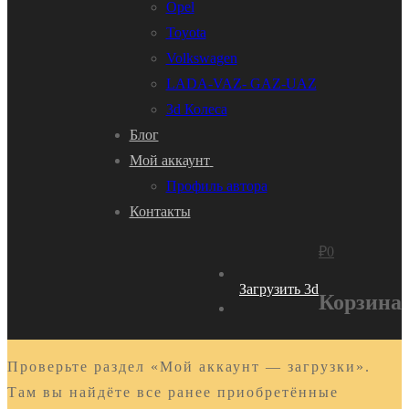
Opel
Toyota
Volkswagen
LADA-VAZ- GAZ-UAZ
3d Колеса
Блог
Мой аккаунт
Профиль автора
Контакты
₽
0
Загрузить 3d
Корзина
Проверьте раздел «Мой аккаунт — загрузки».
Там вы найдёте все ранее приобретённые