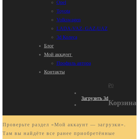
Opel
Toyota
Volkswagen
LADA-VAZ- GAZ-UAZ
3d Колеса
Блог
Мой аккаунт
Профиль автора
Контакты
₽
0
Загрузить 3d
Корзина
Проверьте раздел «Мой аккаунт — загрузки».
Там вы найдёте все ранее приобретённые