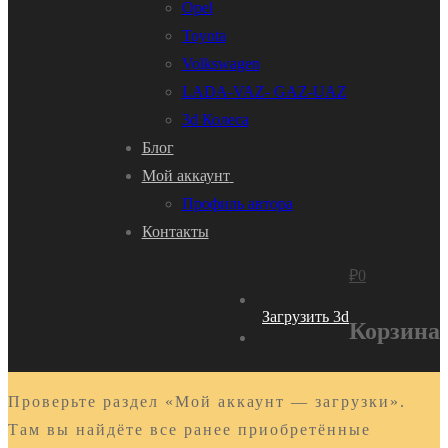
Opel
Toyota
Volkswagen
LADA-VAZ- GAZ-UAZ
3d Колеса
Блог
Мой аккаунт
Профиль автора
Контакты
₽
0
Загрузить 3d
Корзина
Проверьте раздел «Мой аккаунт — загрузки».
Там вы найдёте все ранее приобретённые