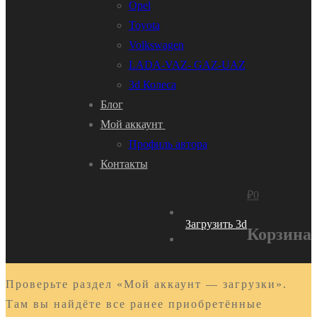
Opel
Toyota
Volkswagen
LADA-VAZ- GAZ-UAZ
3d Колеса
Блог
Мой аккаунт
Профиль автора
Контакты
₽
0
Загрузить 3d
Корзина
Проверьте раздел «Мой аккаунт — загрузки».
Там вы найдёте все ранее приобретённые