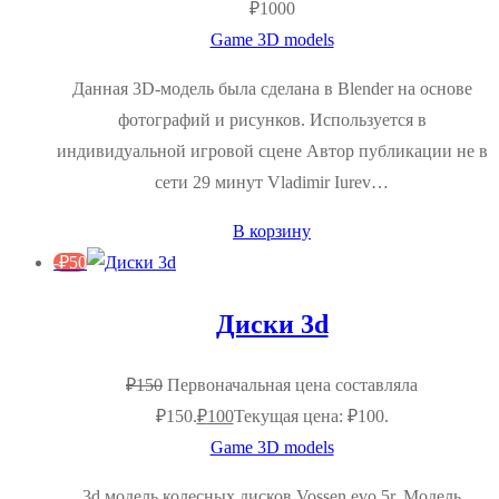
₽
1000
Game 3D models
Данная 3D-модель была сделана в Blender на основе
фотографий и рисунков. Используется в
индивидуальной игровой сцене Автор публикации не в
сети 29 минут Vladimir Iurev…
В корзину
-
₽
50
Диски 3d
₽
150
Первоначальная цена составляла
₽150.
₽
100
Текущая цена: ₽100.
Game 3D models
3d модель колесных дисков Vossen evo 5r. Модель