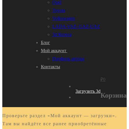
Opel
Toyota
Volkswagen
LADA-VAZ- GAZ-UAZ
3d Колеса
Блог
Мой аккаунт
Профиль автора
Контакты
₽
0
Загрузить 3d
Корзина
Проверьте раздел «Мой аккаунт — загрузки».
Там вы найдёте все ранее приобретённые