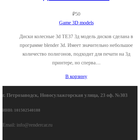
₽
50
Game 3D models
Диски колесные 3d ТЕ37 3д модель дисков сделана в
программе blender 3d. Имеет значительно небольшое
количество полигонов, подходит для печати на 3д
принтере, но сперва…
В корзину
г. Петрозаводск, Новосулажгорская улица, 23 оф. №303
ИНН: 101502540188
Email: info@rendercar.ru