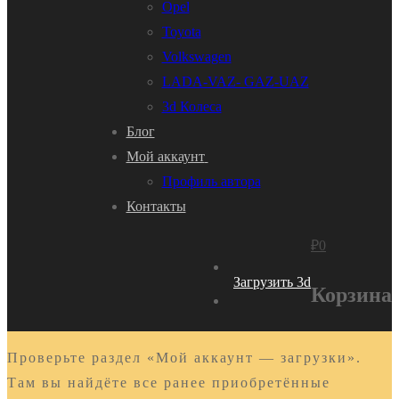
Opel
Toyota
Volkswagen
LADA-VAZ- GAZ-UAZ
3d Колеса
Блог
Мой аккаунт
Профиль автора
Контакты
₽
0
Загрузить 3d
Корзина
Проверьте раздел «Мой аккаунт — загрузки».
Там вы найдёте все ранее приобретённые