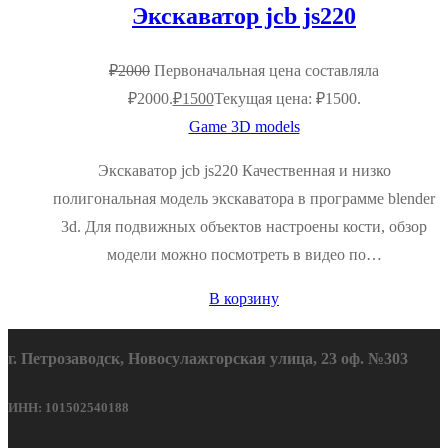
Экскаватор jcb js220
₽
2000
Первоначальная цена составляла
₽2000.
₽
1500
Текущая цена: ₽1500.
Game 3D models
Экскаватор jcb js220 Качественная и низко
полигональная модель экскаватора в программе blender
3d. Для подвижных объектов настроены кости, обзор
модели можно посмотреть в видео по…
В корзину
г. Петрозаводск, Новосулажгорская улица, 23 оф. №303
ИНН: 101502540188