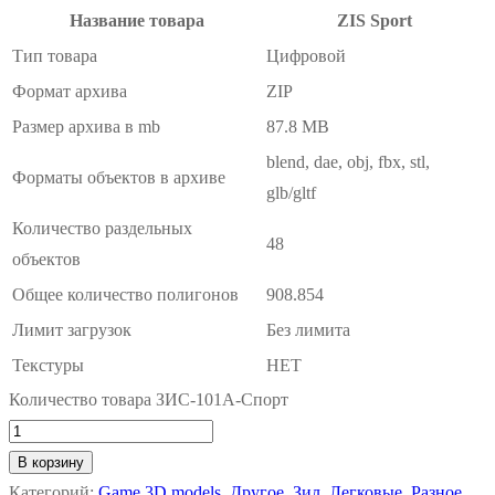
Название товара
ZIS Sport
Тип товара
Цифровой
Формат архива
ZIP
Размер архива в mb
87.8 MB
blend, dae, obj, fbx, stl,
Форматы объектов в архиве
glb/gltf
Количество раздельных
48
объектов
Общее количество полигонов
908.854
Лимит загрузок
Без лимита
Текстуры
НЕТ
Количество товара ЗИС-101А-Спорт
В корзину
Категорий:
Game 3D models
,
Другое
,
Зил
,
Легковые
,
Разное
,