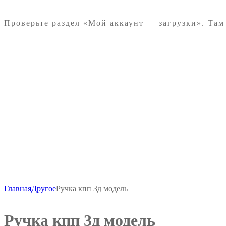
Проверьте раздел «Мой аккаунт — загрузки». Там
-
₽
200
Главная
Другое
Ручка кпп 3д модель
Ручка кпп 3д модель