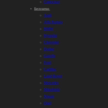
Самосвал
Бесплатно
Audi
Alfa Romeo
BMW
Hyundai
Chevrolet
Dodge
Gazelle
Ford
Cadillac
Land Rover
Mercedes
Mitsubishi
Nissan
Opel