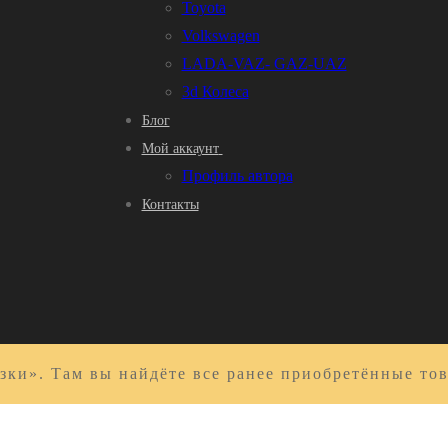
Toyota
Volkswagen
LADA-VAZ- GAZ-UAZ
3d Колеса
Блог
Мой аккаунт
Профиль автора
Контакты
зки». Там вы найдёте все ранее приобретённые то