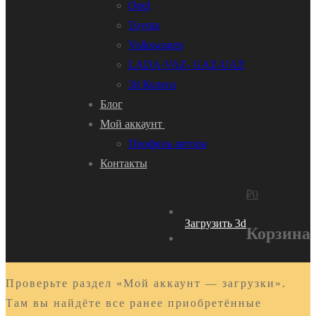
Opel
Toyota
Volkswagen
LADA-VAZ- GAZ-UAZ
3d Колеса
Блог
Мой аккаунт
Профиль автора
Контакты
₽
0
Загрузить 3d
Корзина
Проверьте раздел «Мой аккаунт — загрузки».
Там вы найдёте все ранее приобретённые