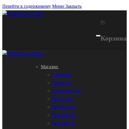
Перейти к содержимому
Меню
Закрыть
₽
0
Корзина
Магазин
Автокран
Автобусы
Автогрейдеры
Вертолеты
Масштаб 35
Масштаб 43
Масштаб 72