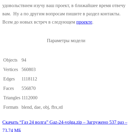
удовольствием изучу ваш проект, в ближайшее время отвечу
вам. Ну а по другим вопросам пишите в раздел контакты.
Всем до новых встреч в следующем
проекте
.
Параметры модели
Objects
94
Vertices
560803
Edges
1118112
Faces
556870
Triangles
1112000
Formats
blend, dae, obj, fbx,stl
Скачать “Газ 24 волга”
Gaz-24-volga.zip – Загружено 537 раз –
73,74 МБ