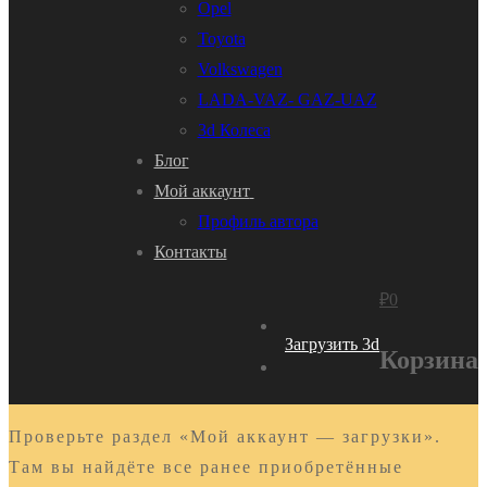
Opel
Toyota
Volkswagen
LADA-VAZ- GAZ-UAZ
3d Колеса
Блог
Мой аккаунт
Профиль автора
Контакты
₽
0
Загрузить 3d
Корзина
Проверьте раздел «Мой аккаунт — загрузки».
Там вы найдёте все ранее приобретённые