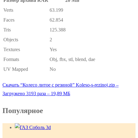
Размер архива RAR
20 МБ
Verts
63.199
Faces
62.854
Tris
125.388
Objects
2
Textures
Yes
Formats
Obj, fbx, stl, blend, dae
UV Mapped
No
Скачать “Колесо литое с резиной”
Koleso-s-rezinoj.zip –
Загружено 3193 раза – 19,89 МБ
Популярное