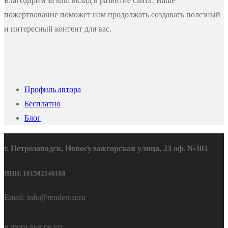
Благодарим за ваш вклад в развитие сайта! Ваше
пожертвование поможет нам продолжать создавать полезный
и интересный контент для вас.
Профиль автора
Бесплатно
Блог
г. Петрозаводск, Новосулажгорская улица, 23 оф. №303
ИНН: 101502540188
Email: info@rendercar.ru
8 (909) 568 06 59