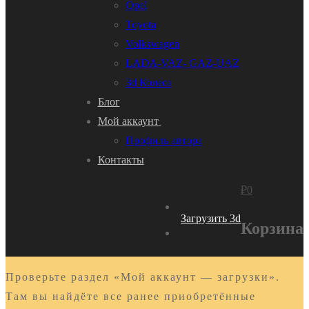
Opel
Toyota
Volkswagen
LADA-VAZ- GAZ-UAZ
3d Колеса
Блог
Мой аккаунт
Профиль автора
Контакты
₽
0
Загрузить 3d
Корзина
Проверьте раздел «Мой аккаунт — загрузки».
Там вы найдёте все ранее приобретённые